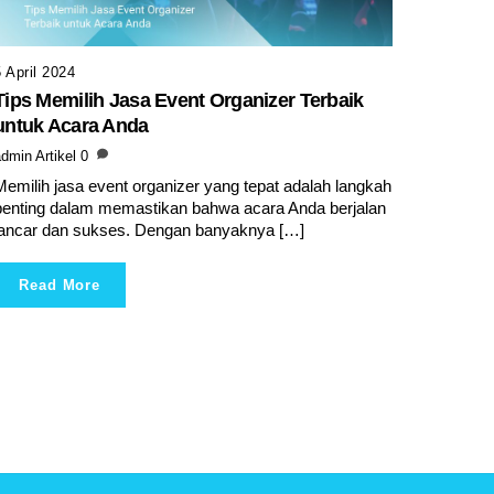
5 April 2024
Tips Memilih Jasa Event Organizer Terbaik
untuk Acara Anda
admin
Artikel
0
Memilih jasa event organizer yang tepat adalah langkah
penting dalam memastikan bahwa acara Anda berjalan
lancar dan sukses. Dengan banyaknya […]
Read More
 INDO
BOKEP INDONESIA
DAYWINBET
DAYWINBET
R
SLOT GACOR
SLOT GACOR
linkmaxwin
SLOT GACOR