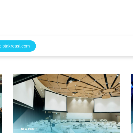
ciptakreasi.com