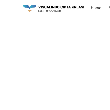
Skip
to
Home
content