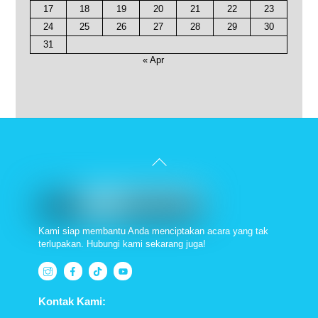
17
18
19
20
21
22
23
24
25
26
27
28
29
30
31
« Apr
Back
To
Top
Kami siap membantu Anda menciptakan acara yang tak
terlupakan. Hubungi kami sekarang juga!
Kontak Kami: