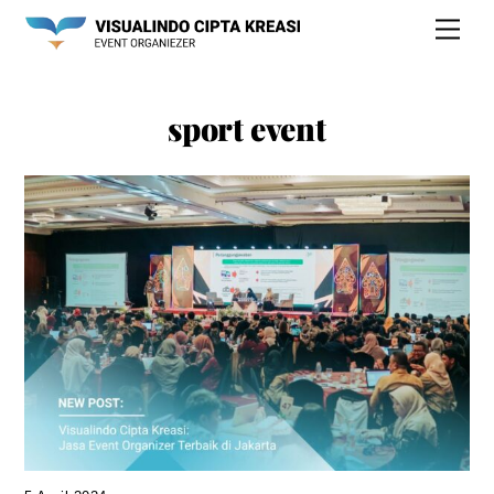
Skip
Men
to
content
sport event