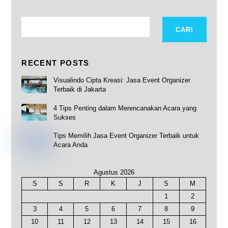
CARI
CARI
RECENT POSTS
Visualindo Cipta Kreasi: Jasa Event Organizer
Terbaik di Jakarta
4 Tips Penting dalam Merencanakan Acara yang
Sukses
Tips Memilih Jasa Event Organizer Terbaik untuk
Acara Anda
Agustus 2026
S
S
R
K
J
S
M
1
2
3
4
5
6
7
8
9
10
11
12
13
14
15
16